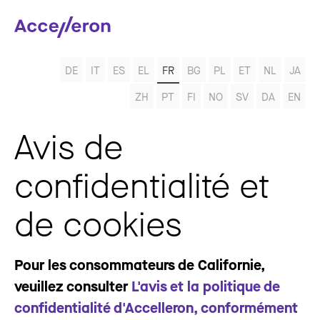
DE
IT
ES
EL
FR
BG
PL
ET
NL
JA
ZH
PT
FI
NO
SV
DA
EN
Avis de
confidentialité et
de cookies
Pour les consommateurs de Californie,
veuillez consulter
L'avis et la politique de
confidentialité d'Accelleron, conformément